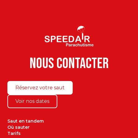
N
o
u
s
c
o
n
t
a
c
t
e
r
Réservez votre saut
Voir nos dates
Saut en tandem
Où sauter
Tarifs