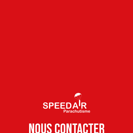
N
o
u
s
c
o
n
t
a
c
t
e
r