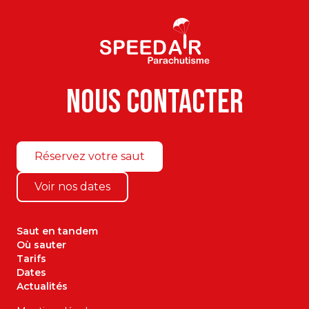
N
o
u
s
c
o
n
t
a
c
t
e
r
Réservez votre saut
Voir nos dates
Saut en tandem
Où sauter
Tarifs
Dates
Actualités