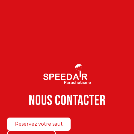
N
o
u
s
c
o
n
t
a
c
t
e
r
Réservez votre saut