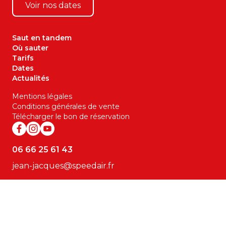
Voir nos dates
Saut en tandem
Où sauter
Tarifs
Dates
Actualités
Mentions légales
Conditions générales de vente
Télécharger le bon de réservation
06 66 25 61 43
jean-jacques@speedair.fr
© 2026 Speedair-Parachutisme – Saut en parachute
100% vue mer en Bretagne
Conception
Selltim