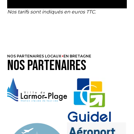
Nos tarifs sont indiqués en euros TTC.
NOS PARTENAIRES LOCAUX
EN BRETAGNE
N
o
s
p
a
r
t
e
n
a
i
r
e
s