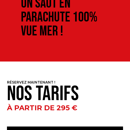
U
n
s
a
u
t
e
n
p
a
r
a
c
h
u
t
e
1
0
0
%
v
u
e
m
e
r
!
RÉSERVEZ MAINTENANT !
N
o
s
t
a
r
i
f
s
À PARTIR DE 295 €