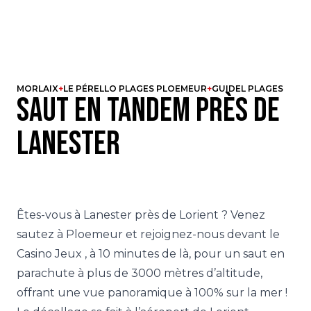
MORLAIX
LE PÉRELLO PLAGES PLOEMEUR
GUIDEL PLAGES
S
a
u
t
e
n
t
a
n
d
e
m
p
r
è
s
d
e
L
a
n
e
s
t
e
r
Êtes-vous à Lanester près de Lorient ? Venez
sautez à
Ploemeur
et rejoignez-nous devant le
Casino Jeux
, à 10 minutes de là, pour un saut en
parachute à plus de 3000 mètres d’altitude,
offrant une vue panoramique à 100% sur la mer !