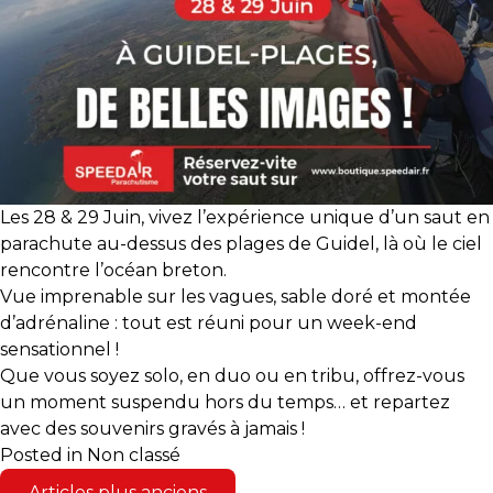
Les 28 & 29 Juin, vivez l’expérience unique d’un saut en
parachute au-dessus des plages de Guidel, là où le ciel
rencontre l’océan breton.
V
ue imprenable sur les vagues, sable doré et montée
d’adrénaline : tout est réuni pour un week-end
sensationnel !
Que vous soyez solo, en duo ou en tribu, offrez-vous
un moment suspendu hors du temps… et repartez
avec des souvenirs gravés à jamais !
Posted in
Non classé
Navigation
Articles plus anciens